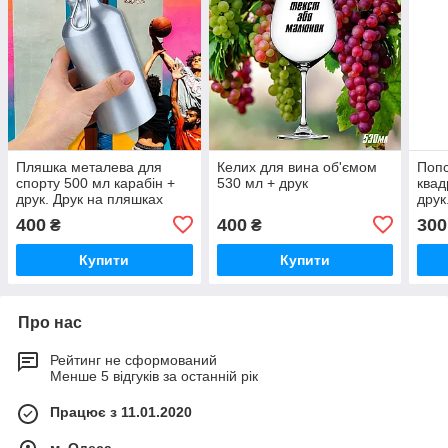
Пляшка металева для
Келих для вина об'ємом
Попс
спорту 500 мл карабін +
530 мл + друк
квад
друк. Друк на пляшках
друк
400
400
300
₴
₴
Купити
Купити
Про нас
Рейтинг не сформований
Менше 5 відгуків за останній рік
Працює з 11.01.2020
м. Одеса