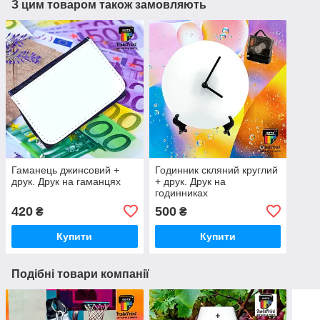
З цим товаром також замовляють
Гаманець джинсовий +
Годинник скляний круглий
друк. Друк на гаманцях
+ друк. Друк на
годинниках
420
500
₴
₴
Купити
Купити
Подібні товари компанії