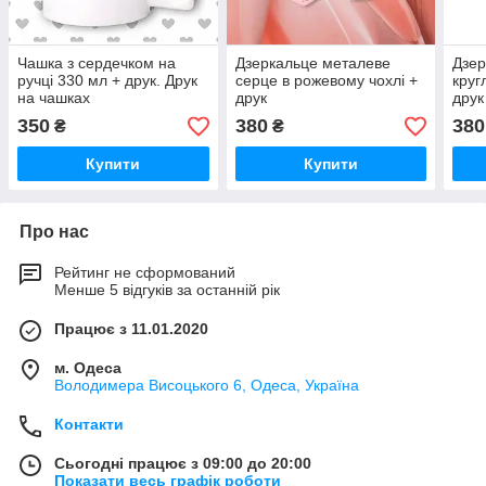
Чашка з сердечком на
Дзеркальце металеве
Дзер
ручці 330 мл + друк. Друк
серце в рожевому чохлі +
круг
на чашках
друк
друк
350
380
380
₴
₴
Купити
Купити
Про нас
Рейтинг не сформований
Менше 5 відгуків за останній рік
Працює з 11.01.2020
м. Одеса
Володимера Висоцького 6, Одеса, Україна
Контакти
Сьогодні працює з 09:00 до 20:00
Показати весь графік роботи