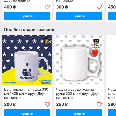
Друк на чашках
на чашках
400
300
450
₴
₴
Купити
Купити
Подібні товари компанії
Біла керамічна чашка 330
Чашка з сердечком на
Чаш
мл / 425 мл + друк. Друк
ручці 330 мл + друк. Друк
коль
на чашках
на чашках
мл +
хам
300
350
390
₴
₴
Купити
Купити