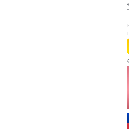
Ч
Г
П
@