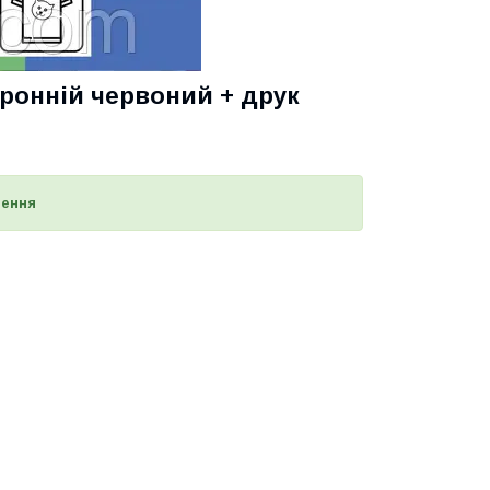
ронній червоний + друк
лення