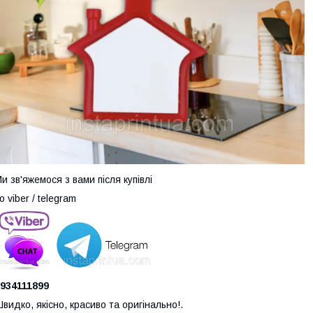
и зв'яжемося з вами після купівлі
о viber / telegram
934111899
видко, якісно, красиво та оригінально!.