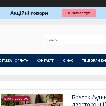
ТАВКА І ОПЛАТА
КОНТАКТИ
О НАС
TELEGRAM КА
Брелок буди
ціна з роботою
двосторонній