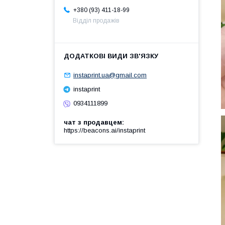
+380 (93) 411-18-99
Відділ продажів
instaprint.ua@gmail.com
instaprint
0934111899
чат з продавцем
https://beacons.ai/instaprint