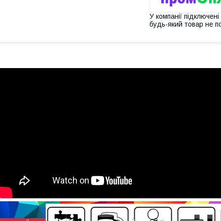
У компанії підключені
будь-який товар не п