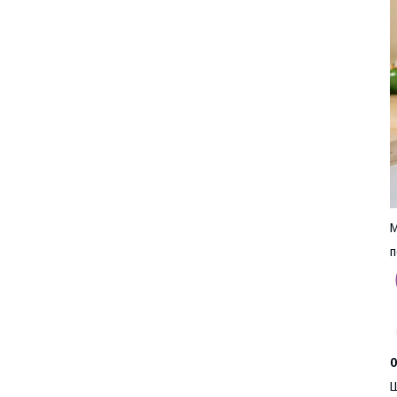
М
п
0
Ш