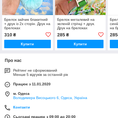
Брелок зайчик блакитний
Брелок металевий на
Брел
+ друк із 2х сторін. Друк на
зеленій стрічці + друк.
сині
брелоках
Друк на брелоках
на б
310
285
285
₴
₴
Купити
Купити
Про нас
Рейтинг не сформований
Менше 5 відгуків за останній рік
Працює з 11.01.2020
м. Одеса
Володимера Висоцького 6, Одеса, Україна
Контакти
Сьогодні працює з 09:00 до 20:00