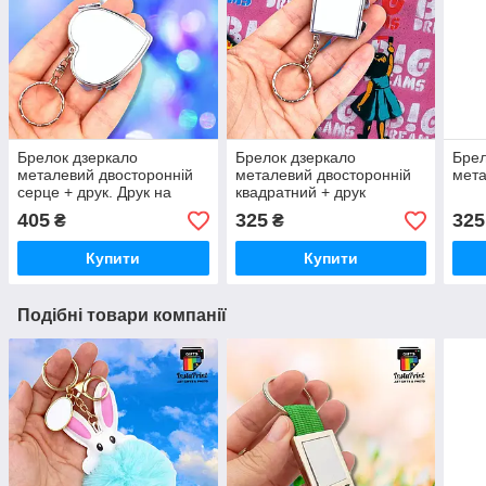
Брелок дзеркало
Брелок дзеркало
Брел
металевий двосторонній
металевий двосторонній
мета
серце + друк. Друк на
квадратний + друк
брелоках
405
325
325
₴
₴
Купити
Купити
Подібні товари компанії