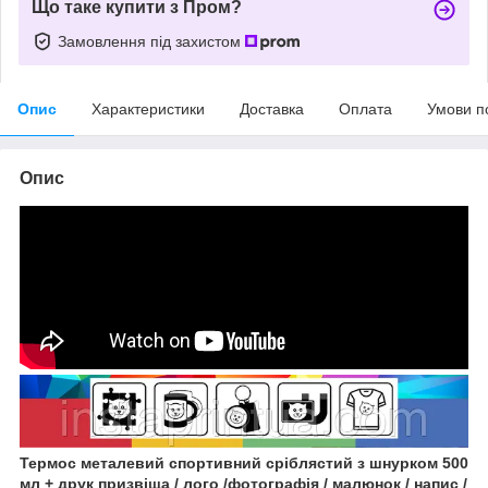
Що таке купити з Пром?
Замовлення під захистом
Опис
Характеристики
Доставка
Оплата
Умови п
Опис
Термос металевий спортивний сріблястий з шнурком 500
мл + друк призвіща / лого /фотографія / малюнок / напис /