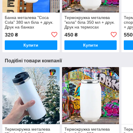
Банка металева "Coca
Термокружка металева
Тер
Cola" 380 мл біла + друк.
"кола" біла 350 мл + друк.
спор
Друк на банках
Друк на термосах
+ др
320
450
550
₴
₴
Купити
Купити
Подібні товари компанії
Термокружка металева
Термокружка металева
Терм