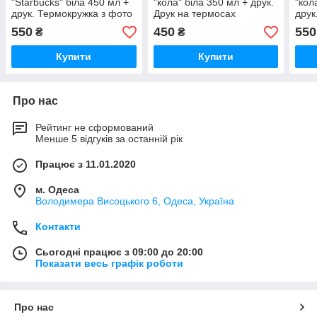
"Starbucks" біла 450 мл +
"кола" біла 350 мл + друк.
"кол
друк. Термокружка з фото
Друк на термосах
друк
550
450
550
₴
₴
Купити
Купити
Про нас
Рейтинг не сформований
Менше 5 відгуків за останній рік
Працює з 11.01.2020
м. Одеса
Володимера Висоцького 6, Одеса, Україна
Контакти
Сьогодні працює з 09:00 до 20:00
Показати весь графік роботи
Про нас