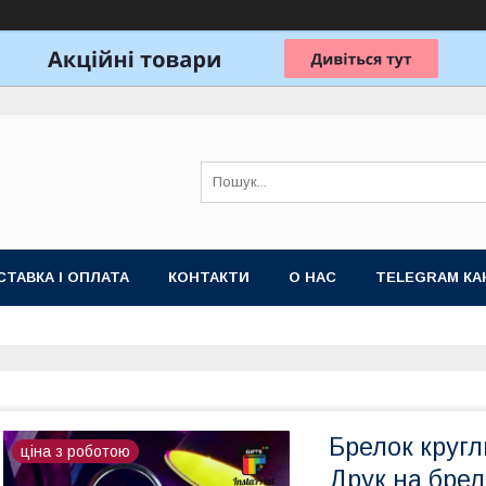
ТАВКА І ОПЛАТА
КОНТАКТИ
О НАС
TELEGRAM КА
Брелок кругли
ціна з роботою
Друк на бре