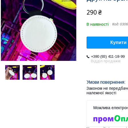
290 ₴
В наявності
Код:
0306
Купити
+380 (93) 411-18-99
Відділ продажів
Законом не передбач
належної якості