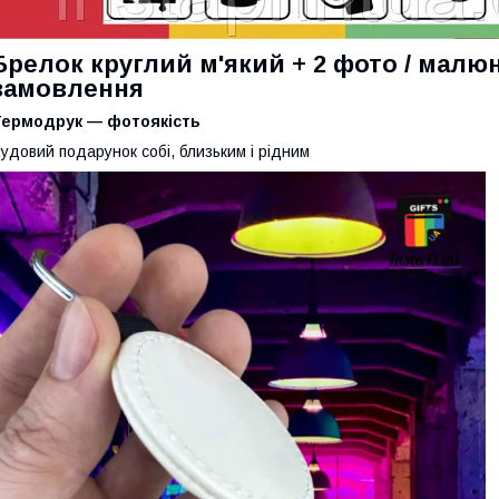
Брелок круглий м'який + 2 фото / малюно
замовлення
Термодрук — фотоякість
удовий подарунок собі, близьким і рідним