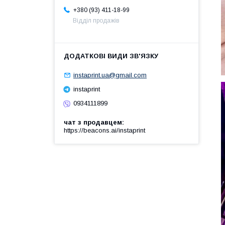
+380 (93) 411-18-99
Відділ продажів
instaprint.ua@gmail.com
instaprint
0934111899
чат з продавцем
https://beacons.ai/instaprint