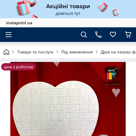
instaprint ua
Товари та послуги
Під замовлення
Друк на пазлах ф
ціна з роботою