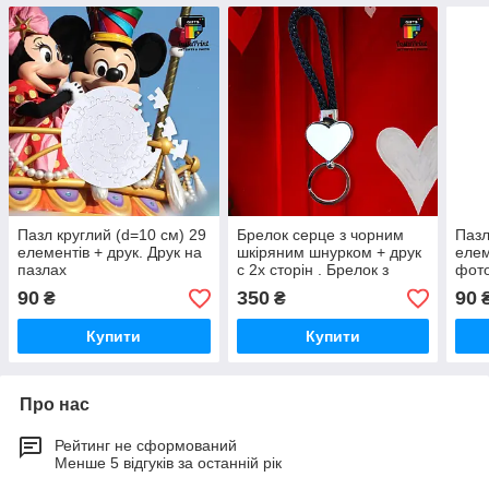
Пазл круглий (d=10 см) 29
Брелок серце з чорним
Пазл
елементів + друк. Друк на
шкіряним шнурком + друк
елем
пазлах
с 2х сторін . Брелок з
фот
фото
90
350
90
₴
₴
Купити
Купити
Про нас
Рейтинг не сформований
Менше 5 відгуків за останній рік