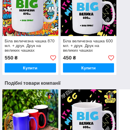
Біла величезна чашка 870
Біла величезна чашка 600
мл. + друк. Друк на
мл. + друк. Друк на
великих чашках
великих чашках
550
450
₴
₴
Купити
Купити
Подібні товари компанії