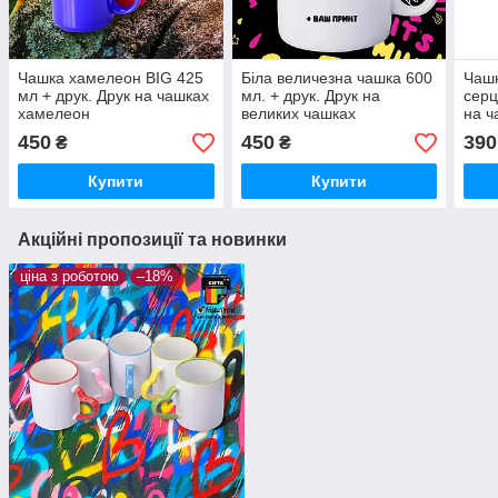
Чашка хамелеон BIG 425
Біла величезна чашка 600
Чашк
мл + друк. Друк на чашках
мл. + друк. Друк на
серц
хамелеон
великих чашках
на ч
450
450
390
₴
₴
Купити
Купити
Акційні пропозиції та новинки
ціна з роботою
–18%